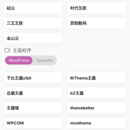
硅云
时代互联
三五互联
西部数码
金山云
主题程序
WordPress
Typecho
子比主题zibll
RiTheme主题
总裁主题
b2主题
主题喵
themebetter
WPCOM
nicetheme