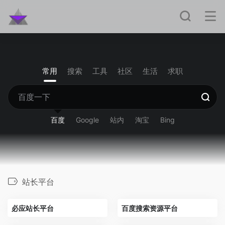
常用
搜索
工具
社区
生活
求职
百度
Google
站内
淘宝
Bing
站长平台
必应站长平台
百度搜索资源平台